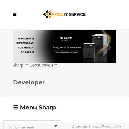
❮
❯
Sharp
Consumíveis
Developer
☰ Menu Sharp
A mostrar 1–9 de 18 resultados
Ordenação padrão