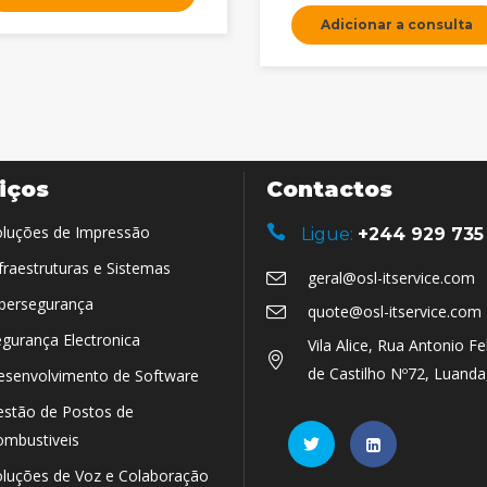
Adicionar a consulta
iços
Contactos
luções de Impressão
Ligue:
+244 929 735
fraestruturas e Sistemas
geral@osl-itservice.com
bersegurança
quote@osl-itservice.com
gurança Electronica
Vila Alice, Rua Antonio Fe
de Castilho Nº72, Luanda
esenvolvimento de Software
stão de Postos de
mbustiveis
luções de Voz e Colaboração