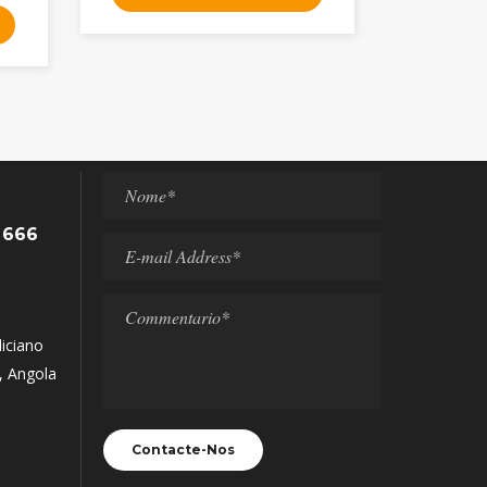
 666
liciano
, Angola