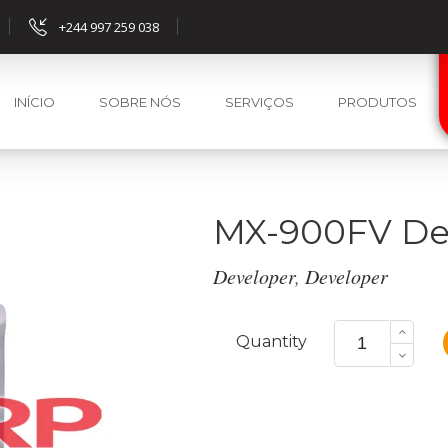
+244 997 259 038
INÍCIO
SOBRE NÓS
SERVIÇOS
PRODUTOS
MX-900FV De
Developer
,
Developer
MX-
900FV
Quantity
Developer
quantity