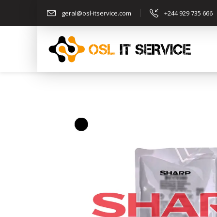
geral@osl-itservice.com
+244 929 735 666