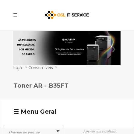
❮
❯
Loja
Consumíveis
Toner AR - B35FT
☰ Menu Geral
Apenas um resultado
Ordenação padrão