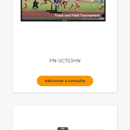
PN-VC753HN
Adicionar a consulta