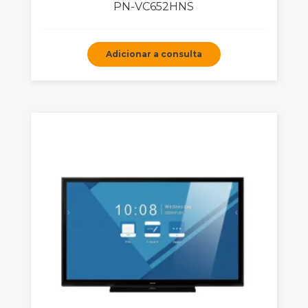
PN-VC652HNS
Adicionar a consulta