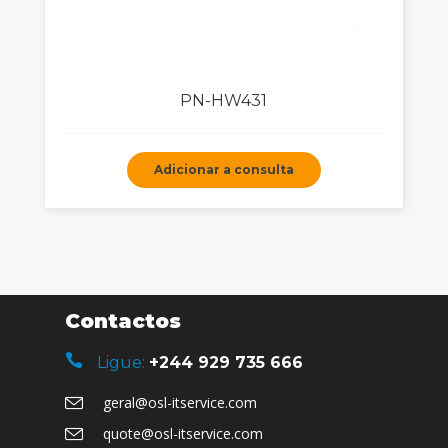
PN-HW431
Adicionar a consulta
Contactos
Ligue:
+244 929 735 666
geral@osl-itservice.com
quote@osl-itservice.com