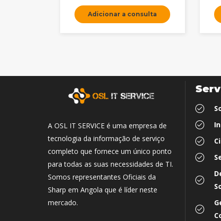
Adicionar a consulta
Serv
S
I
A OSL IT SERVICE é uma empresa de
tecnologia da informação de serviço
C
completo que fornece um único ponto
S
para todas as suas necessidades de TI.
D
Somos representantes Oficiais da
S
Sharp em Angola que é líder neste
G
mercado.
C