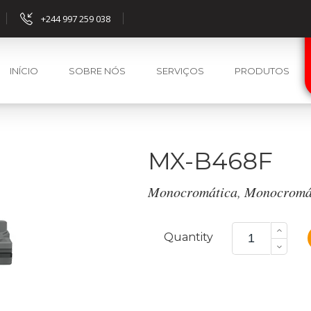
+244 997 259 038
INÍCIO
SOBRE NÓS
SERVIÇOS
PRODUTOS
MX-B468F
Monocromática
,
Monocromá
MX-
B468F
Quantity
quantity