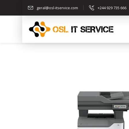
geral@osl-itservice.com
+244 929 735 666