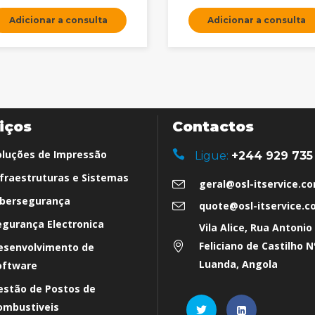
Adicionar a consulta
Adicionar a consulta
iços
Contactos
oluções de Impressão
Ligue:
+244 929 735
nfraestruturas e Sistemas
geral@osl-itservice.c
ibersegurança
quote@osl-itservice.
egurança Electronica
Vila Alice, Rua Antonio
Feliciano de Castilho N
esenvolvimento de
Luanda, Angola
oftware
estão de Postos de
ombustiveis