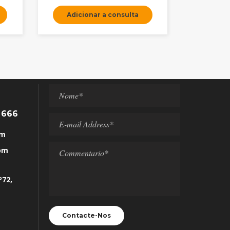
Adicionar a consulta
 666
om
com
º72,