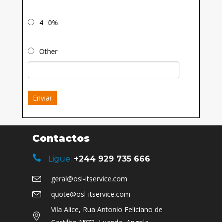
4
0%
Other
Enviar
Contactos
Ligue:
+244 929 735 666
geral@osl-itservice.com
quote@osl-itservice.com
Vila Alice, Rua Antonio Feliciano de