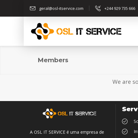
geral@osl-itservice.com
+244 929 735 666
Members
We are so
Serv
So
In
A OSL IT SERVICE é uma empresa de