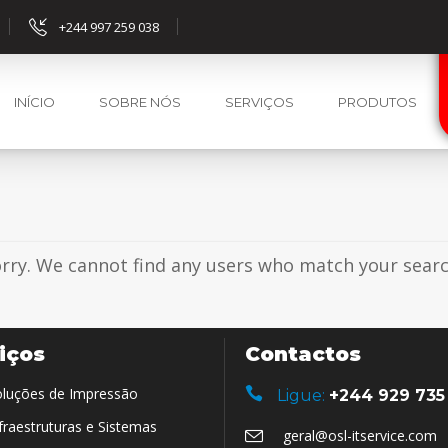
+244 997 259 038
INÍCIO
SOBRE NÓS
SERVIÇOS
PRODUTOS
rry. We cannot find any users who match your search
iços
Contactos
luções de Impressão
Ligue:
+244 929 735
fraestruturas e Sistemas
geral@osl-itservice.com