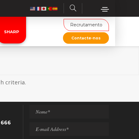
Recrutamento
SHARP
Contacte-nos
 criteria.
 666