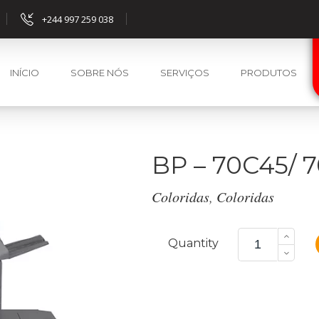
+244 997 259 038
INÍCIO
SOBRE NÓS
SERVIÇOS
PRODUTOS
BP – 70C45/ 
Coloridas
,
Coloridas
BP
-
Quantity
70C45/
70C55/
70C65
quantity