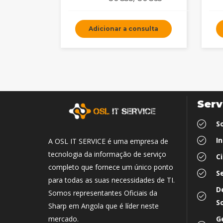
Adicionar a consulta
Serv
S
I
A OSL IT SERVICE é uma empresa de
tecnologia da informação de serviço
C
completo que fornece um único ponto
S
para todas as suas necessidades de TI.
D
Somos representantes Oficiais da
S
Sharp em Angola que é líder neste
G
mercado.