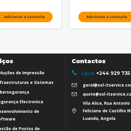
Adicionar a consulta
Adicionar a consulta
iços
Contactos
oluções de Impressão
Ligue:
+244 929 735
nfraestruturas e Sistemas
geral@osl-itservice.c
ibersegurança
quote@osl-itservice.
egurança Electronica
Vila Alice, Rua Antonio
Feliciano de Castilho N
esenvolvimento de
Luanda, Angola
oftware
estão de Postos de