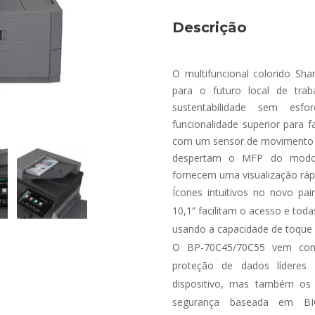
Descrição
O multifuncional colorido Sh
para o futuro local de trab
sustentabilidade sem es
funcionalidade superior para fa
com um sensor de movimento q
despertam o MFP do modo
fornecem uma visualização rápi
Ícones intuitivos no novo pai
10,1” facilitam o acesso e to
usando a capacidade de toque 
O BP-70C45/70C55 vem co
proteção de dados lídere
dispositivo, mas também os
segurança baseada em BIO