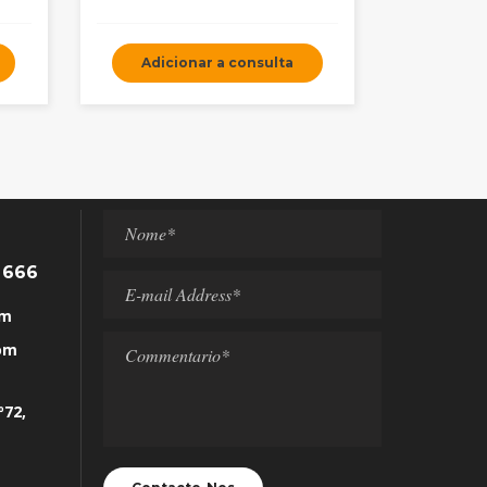
Adicionar a consulta
 666
om
com
º72,