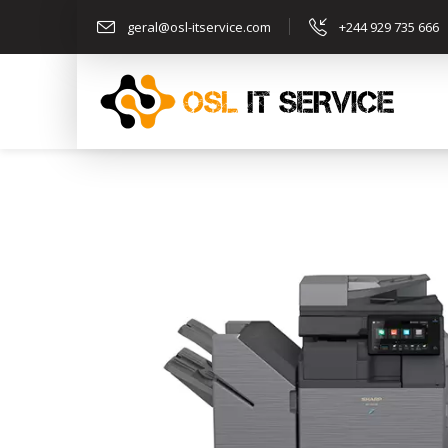
geral@osl-itservice.com
+244 929 735 666