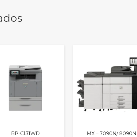
ados
BP-C131WD
MX – 7090N/ 8090N