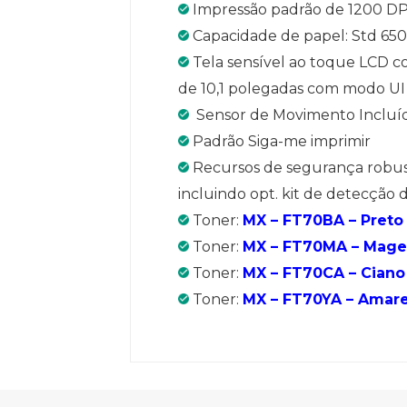
Impressão padrão de 1200 DP
Capacidade de papel: Std 650 
Tela sensível ao toque LCD co
de 10,1 polegadas com modo UI 
Sensor de Movimento Incluí
Padrão Siga-me imprimir
Recursos de segurança robus
incluindo opt. kit de detecção d
Toner:
MX – FT70BA – Preto
Toner:
MX – FT70MA – Mage
Toner:
MX – FT70CA – Ciano
Toner:
MX – FT70YA – Amare