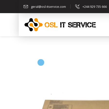
geral@osl-itservice.com
+244 929 735 666