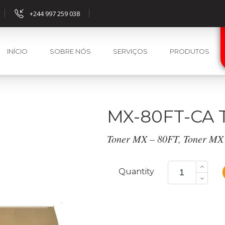
+244 997 259 038
INÍCIO
SOBRE NÓS
SERVIÇOS
PRODUTOS
MX-80FT-CA T
Toner MX – 80FT
,
Toner MX
MX-
80FT-
Quantity
CA
Toner
Ciano
quantity