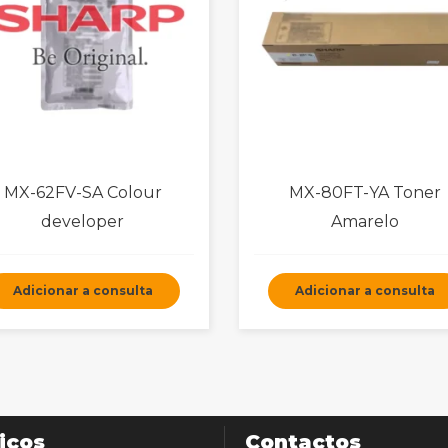
MX-62FV-SA Colour
MX-80FT-YA Toner
developer
Amarelo
Adicionar a consulta
Adicionar a consulta
iços
Contactos