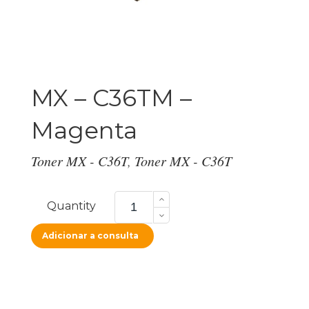
MX – C36TM –
Magenta
Toner MX - C36T
,
Toner MX - C36T
MX
-
Quantity
C36TM
-
Magenta
Adicionar a consulta
quantity